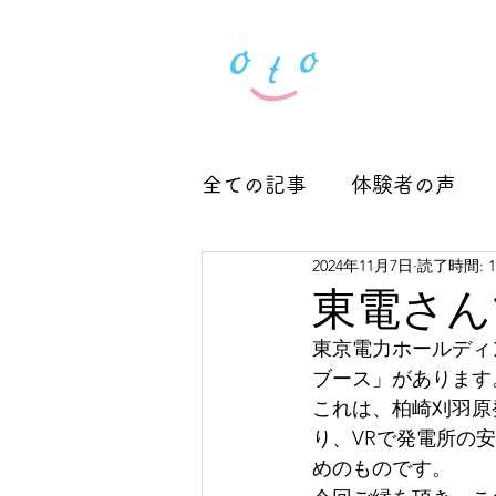
全ての記事
体験者の声
2024年11月7日
読了時間: 
Seminar 2024～2025
東電さん
東京電力ホールディ
ブース」があります
これは、柏崎刈羽原
り、VRで発電所の
めのものです。