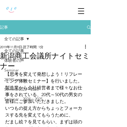
記事
全ての記事
2019年11月9日
読了時間: 1分
全ての記事
新潟商工会議所ナイトセミ
体験者の声
ナー
Seminar
【思考を変えて発想しよう！リフレー
2019Seminar
ミング体験セミナー】を行いました。
製造業から会社経営者まで様々なお仕
Seminar2020～2023
事をされている、20代～50代の男女の
Seminar 2024～2025
皆様にご参加いただきました。
いつもの捉え方からちょっとフォーカ
スする先を変えてもらうために、
だまし絵？を見てもらい、まずは頭の